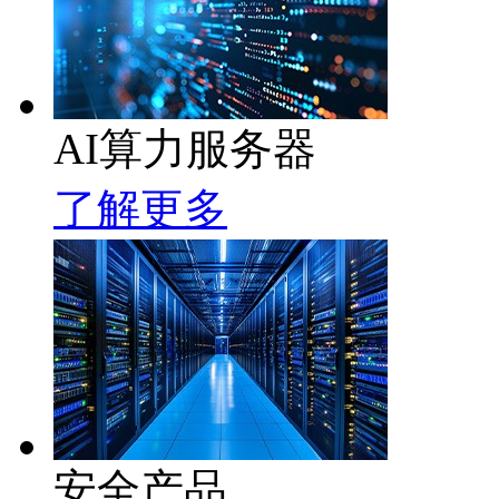
AI算力服务器
了解更多
安全产品