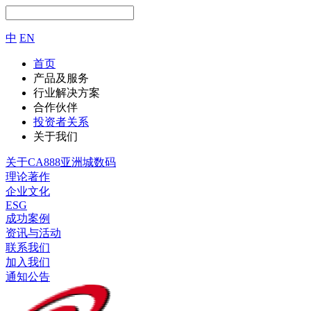
中
EN
首页
产品及服务
行业解决方案
合作伙伴
投资者关系
关于我们
关于CA888亚洲城数码
理论著作
企业文化
ESG
成功案例
资讯与活动
联系我们
加入我们
通知公告