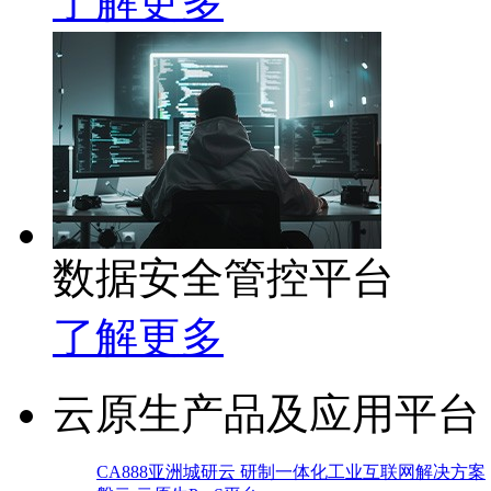
了解更多
数据安全管控平台
了解更多
云原生产品及应用平台
CA888亚洲城研云 研制一体化工业互联网解决方案