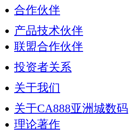
合作伙伴
产品技术伙伴
联盟合作伙伴
投资者关系
关于我们
关于CA888亚洲城数码
理论著作