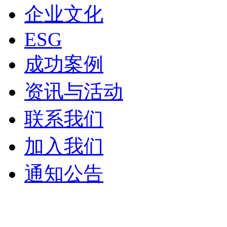
企业文化
ESG
成功案例
资讯与活动
联系我们
加入我们
通知公告